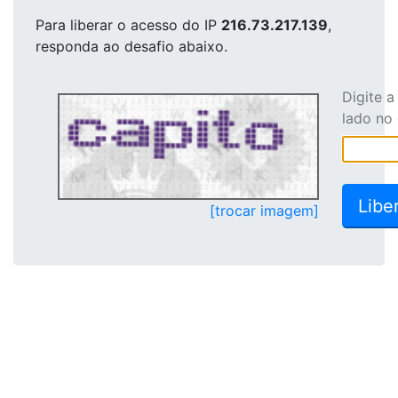
Para liberar o acesso
do IP
216.73.217.139
,
responda ao desafio abaixo.
Digite 
lado no
[trocar imagem]