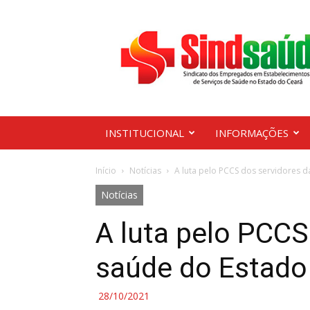
Sindsaúde
Ceará
INSTITUCIONAL
INFORMAÇÕES
Início
Notícias
A luta pelo PCCS dos servidores 
Notícias
A luta pelo PCCS
saúde do Estado
28/10/2021