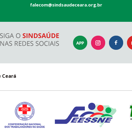
falecom@sindsaudeceara.org.br
e Ceará