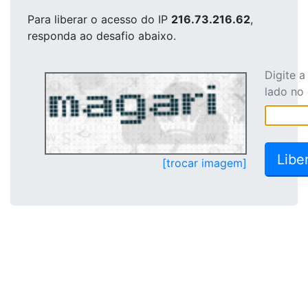
Para liberar o acesso
do IP
216.73.216.62
,
responda ao desafio abaixo.
Digite 
lado no
[trocar imagem]