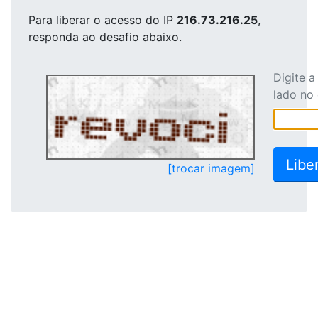
Para liberar o acesso
do IP
216.73.216.25
,
responda ao desafio abaixo.
Digite 
lado no
[trocar imagem]