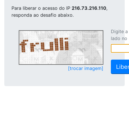
Para liberar o acesso
do IP
216.73.216.110
,
responda ao desafio abaixo.
Digite 
lado no
[trocar imagem]