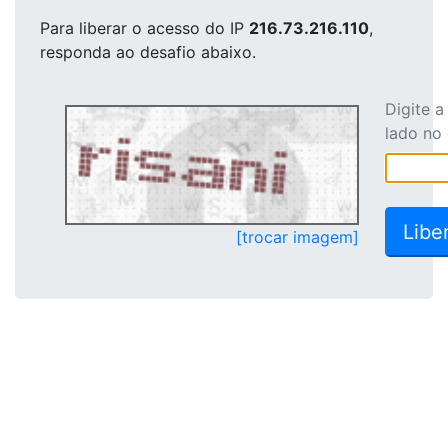
Para liberar o acesso
do IP
216.73.216.110
,
responda ao desafio abaixo.
Digite 
lado no
[trocar imagem]