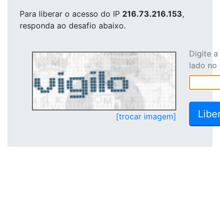
Para liberar o acesso
do IP
216.73.216.153
,
responda ao desafio abaixo.
Digite 
lado no
[trocar imagem]