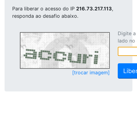
Para liberar o acesso
do IP
216.73.217.113
,
responda ao desafio abaixo.
Digite 
lado no
[trocar imagem]