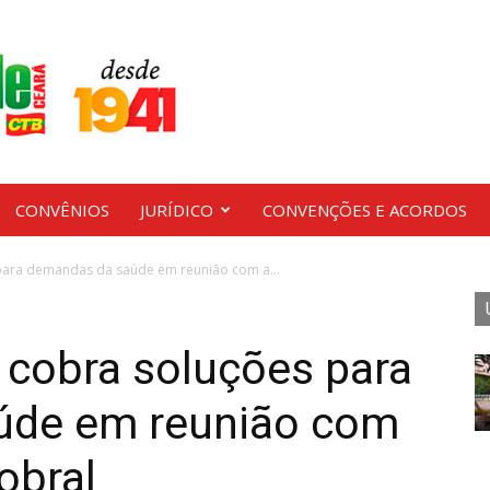
CONVÊNIOS
JURÍDICO
CONVENÇÕES E ACORDOS
para demandas da saúde em reunião com a...
 cobra soluções para
úde em reunião com
obral