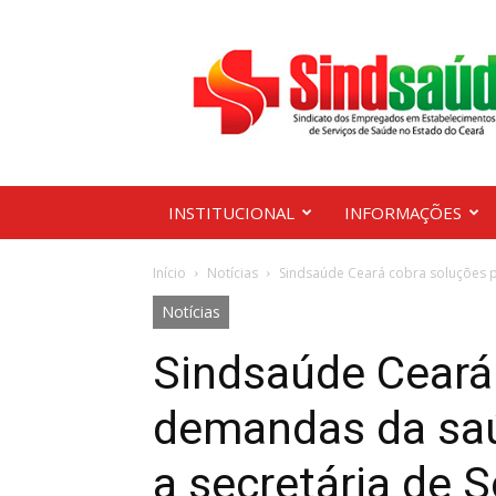
Sindsaúde
Ceará
INSTITUCIONAL
INFORMAÇÕES
Início
Notícias
Sindsaúde Ceará cobra soluções 
Notícias
Sindsaúde Ceará
demandas da sa
a secretária de S