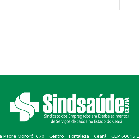
a Padre Mororó, 670 – Centro – Fortaleza – Ceará – CEP 60015-