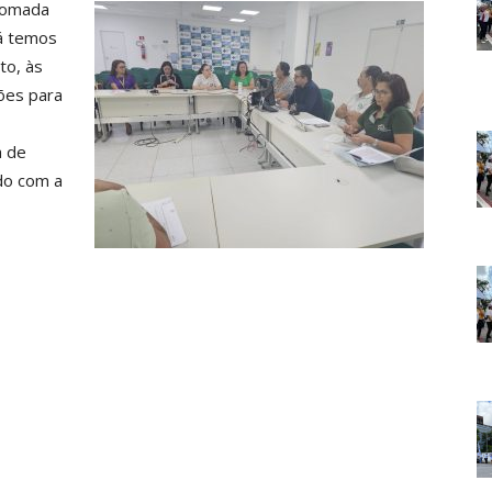
etomada
Já temos
to, às
ões para
a de
do com a