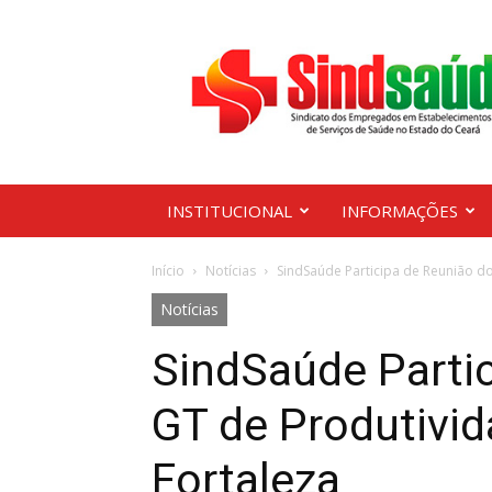
Sindsaúde
Ceará
INSTITUCIONAL
INFORMAÇÕES
Início
Notícias
SindSaúde Participa de Reunião do
Notícias
SindSaúde Parti
GT de Produtivi
Fortaleza