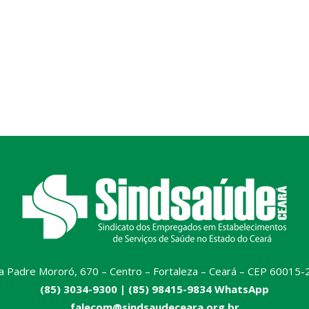
a Padre Mororó, 670 – Centro – Fortaleza – Ceará – CEP 60015-
(85) 3034-9300 |
(85) 98415-9834 WhatsApp
falecom@sindsaudeceara.org.br