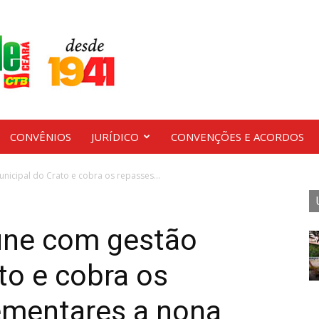
CONVÊNIOS
JURÍDICO
CONVENÇÕES E ACORDOS
icipal do Crato e cobra os repasses...
úne com gestão
to e cobra os
ementares a nona