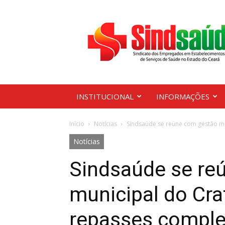
Sindsaúde
Ceará
INSTITUCIONAL
INFORMAÇÕES
Início
Notícias
Sindsaúde se reúne com gestão mun
Notícias
Sindsaúde se re
municipal do Cra
repasses compl