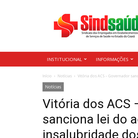
Sindsaúde
Ceará
INSTITUCIONAL
INFORMAÇÕES
Início
Notícias
Vitória dos ACS – Governador sanci
Notícias
Vitória dos ACS
sanciona lei do a
insalubridade d