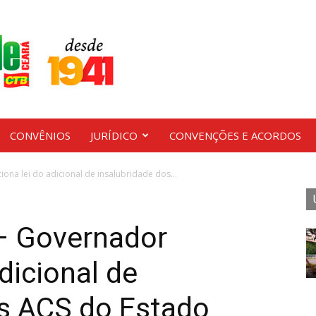
CONVÊNIOS
JURÍDICO
CONVENÇÕES E ACORDOS
ona lei do adicional de insalubridade dos...
 – Governador
dicional de
os ACS do Estado