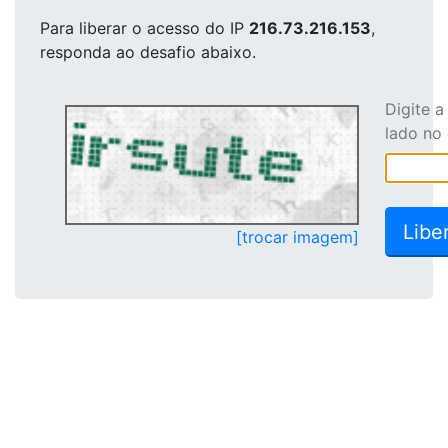
Para liberar o acesso
do IP
216.73.216.153
,
responda ao desafio abaixo.
Digite 
lado no
[trocar imagem]