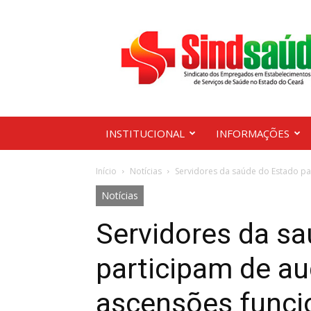
Sindsaúde
Ceará
INSTITUCIONAL
INFORMAÇÕES
Início
Notícias
Servidores da saúde do Estado par
Notícias
Servidores da s
participam de au
ascensões funci