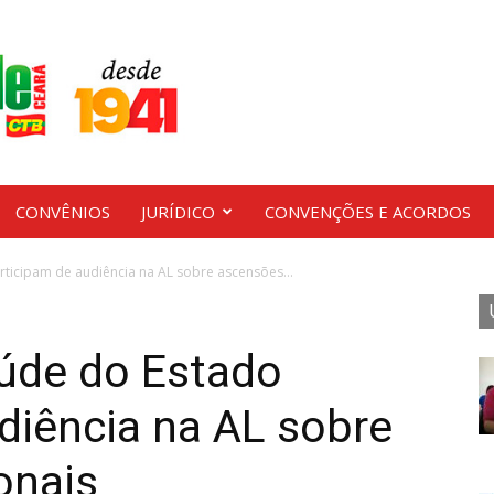
CONVÊNIOS
JURÍDICO
CONVENÇÕES E ACORDOS
ticipam de audiência na AL sobre ascensões...
aúde do Estado
diência na AL sobre
onais