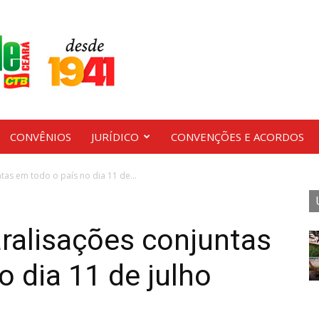
CONVÊNIOS
JURÍDICO
CONVENÇÕES E ACORDOS
tas em todo o país no dia 11 de...
aralisações conjuntas
o dia 11 de julho