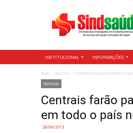
Sindsaúde
Ceará
INSTITUCIONAL
INFORMAÇÕES
Início
Notícias
Centrais farão paralisações conjun
Notícias
Centrais farão p
em todo o país n
28/06/2013