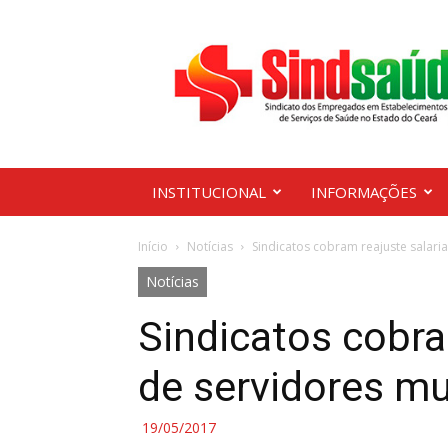
Sindsaúde
Ceará
INSTITUCIONAL
INFORMAÇÕES
Início
Notícias
Sindicatos cobram reajuste salaria
Notícias
Sindicatos cobra
de servidores mu
19/05/2017